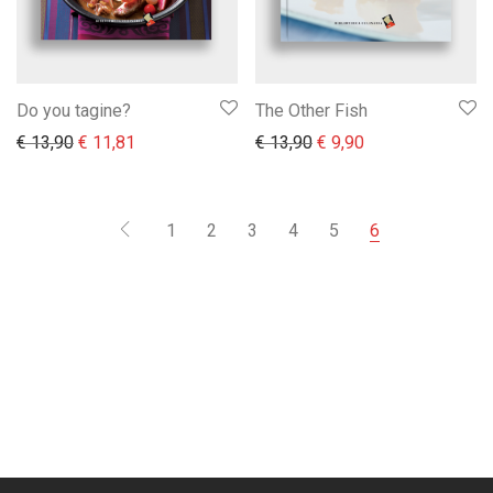
Do you tagine?
The Other Fish
Il prezzo originale era: € 13,90.
Il prezzo attuale è: € 11,81.
Il prezzo originale era:
Il prezzo attuale 
€
13,90
€
11,81
€
13,90
€
9,90
1
2
3
4
5
6