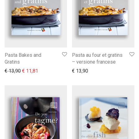
Pasta Bakes and
Pasta au four et gratins
Gratins
– versione francese
Il prezzo originale era: € 13,90.
Il prezzo attuale è: € 11,81.
€
13,90
€
11,81
€
13,90