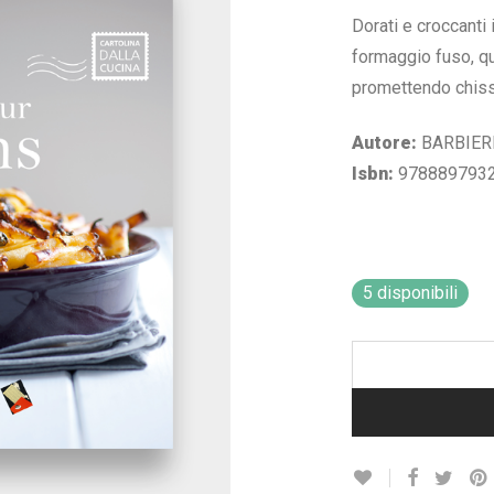
Dorati e croccanti 
formaggio fuso, que
promettendo chissà
Autore:
BARBIERI
Isbn:
978889793
5 disponibili