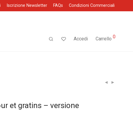
i
Iscrizione Newsletter
FAQs
Condizioni Commerciali
0
Accedi
Carrello
ur et gratins – versione