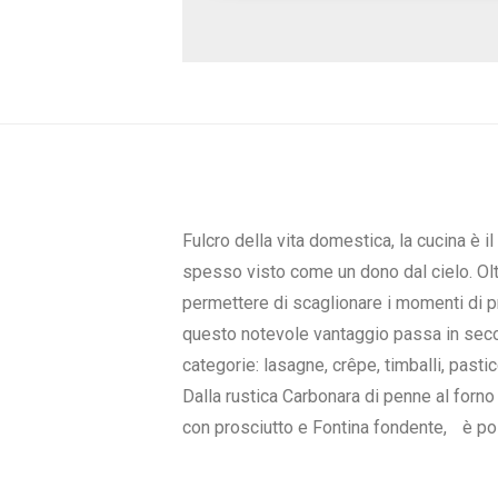
Fulcro della vita domestica, la cucina è i
spesso visto come un dono dal cielo. Oltr
permettere di scaglionare i momenti di p
questo notevole vantaggio passa in secon
categorie: lasagne, crêpe, timballi, pasticc
Dalla rustica Carbonara di penne al forno
con prosciutto e Fontina fondente, è poss