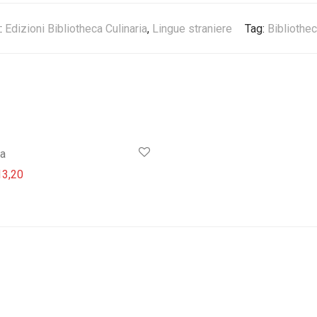
:
Edizioni Bibliotheca Culinaria
,
Lingue straniere
Tag:
Bibliothec
ta
prezzo originale era: € 13,90.
Il prezzo attuale è: € 13,20.
3,20