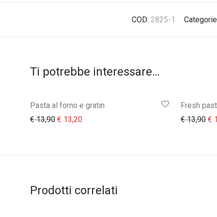
COD:
2825-1
Categorie
Ti potrebbe interessare…
Pasta al forno e gratin
Fresh pas
Il prezzo originale era: € 13,90.
Il prezzo attuale è: € 13,20.
Il 
€
13,90
€
13,20
€
13,90
€
1
Prodotti correlati