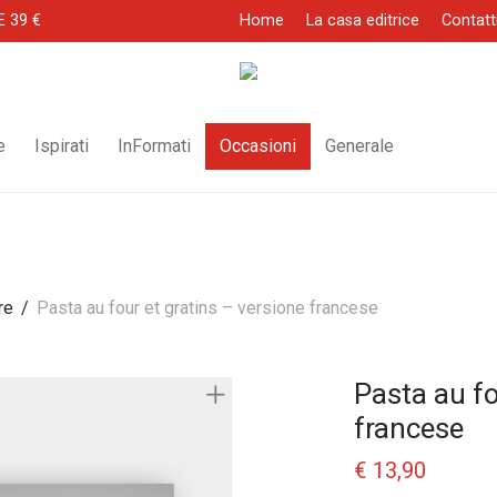
E 39 €
Home
La casa editrice
Contatt
e
Ispirati
InFormati
Occasioni
Generale
re
/
Pasta au four et gratins – versione francese
Pasta au fo
francese
€
13,90