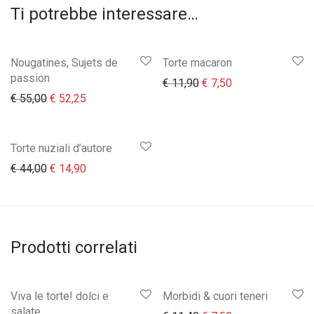
Ti potrebbe interessare…
Nougatines, Sujets de
Torte macaron
passion
Il prezzo originale era:
Il prezzo attuale 
€
11,90
€
7,50
Il prezzo originale era: € 55,00.
Il prezzo attuale è: € 52,25.
€
55,00
€
52,25
Torte nuziali d’autore
Il prezzo originale era: € 44,00.
Il prezzo attuale è: € 14,90.
€
44,00
€
14,90
Prodotti correlati
Viva le torte! dolci e
Morbidi & cuori teneri
salate