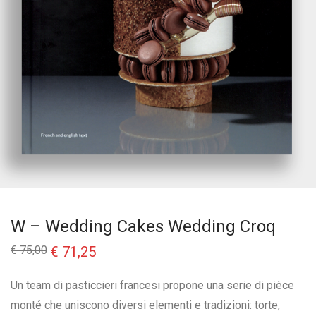
W – Wedding Cakes Wedding Croq
Il
Il
€
75,00
€
71,25
prezzo
prezzo
originale
attuale
era:
è:
Un team di pasticcieri francesi propone una serie di pièce
€ 75,00.
€ 71,25.
monté che uniscono diversi elementi e tradizioni: torte,