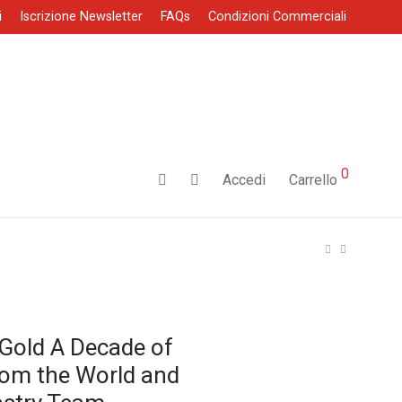
i
Iscrizione Newsletter
FAQs
Condizioni Commerciali
0
Accedi
Carrello
 Gold A Decade of
rom the World and