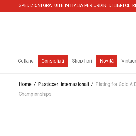
SPEDIZIONI GRATUITE IN ITALIA PER ORDINI DI LIBRI OLTR
Collane
Consigliati
Shop libri
Novità
Vintag
Home
/
Pasticceri internazionali
/
Plating for Gold A
Championships