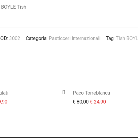
BOYLE Tish
COD:
3002
Categoria:
Pasticceri internazionali
Tag:
Tish BOY
lati
Paco Torreblanca
prezzo originale era: € 13,90.
Il prezzo attuale è: € 9,90.
Il prezzo originale era:
Il prezzo attual
,90
€
80,00
€
24,90