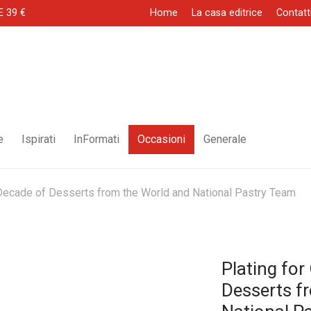
E 39 €
Home
La casa editrice
Contatt
e
Ispirati
InFormati
Occasioni
Generale
 Decade of Desserts from the World and National Pastry Team
Plating for
Desserts f