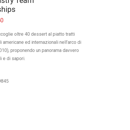
astry Team
hips
Il
50
prezzo
attuale
è:
glie oltre 40 dessert al piatto tratti
€ 123,50.
i americane ed internazionali nell’arco di
2010), proponendo un panorama davvero
i e di sapori.
9845