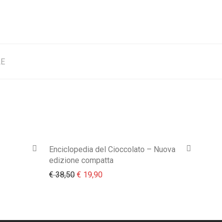
LE
Enciclopedia del Cioccolato – Nuova
edizione compatta
 € 80,00.
e è: € 24,90.
Il prezzo originale era: € 38,50.
Il prezzo attuale è: € 19,90.
€
38,50
€
19,90