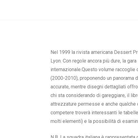
Nel 1999 la rivista americana Dessert Pr
Lyon. Con regole ancora più dure, la gara
internazionale.Questo volume raccoglie olt
(2000-2010), proponendo un panorama dav
accurate, mentre disegni dettagliati offr
chi sta considerando di gareggiare, il lib
attrezzature permesse e anche qualche co
competere troverà interessanti le tabelle
molti elementi) e la possibilità di esami
N.B. La squadra italiana è rappresentata