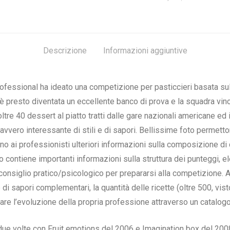
Descrizione
Informazioni aggiuntive
ofessional ha ideato una competizione per pasticcieri basata su
 è presto diventata un eccellente banco di prova e la squadra vince
re 40 dessert al piatto tratti dalle gare nazionali americane ed in
vero interessante di stili e di sapori. Bellissime foto permetto
ono ai professionisti ulteriori informazioni sulla composizione d
ro contiene importanti informazioni sulla struttura dei punteggi, el
nsiglio pratico/psicologico per prepararsi alla competizione. A
 di sapori complementari, la quantità delle ricette (oltre 500, v
nare l’evoluzione della propria professione attraverso un catalogo
 due volte con Fruit emotions del 2006 e Imagination box del 200