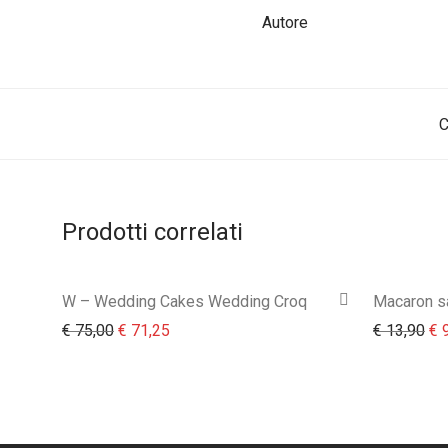
Autore
Prodotti correlati
W – Wedding Cakes Wedding Croq
Macaron sa
Il prezzo originale era: € 75,00.
Il prezzo attuale è: € 71,25.
Il 
€
75,00
€
71,25
€
13,90
€
9