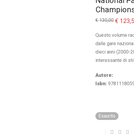
National P
Champions
Il
€
130,00
€
123,
prezzo
originale
era:
Questo volume racco
€ 130,00.
dalle gare nazional
dieci anni (2000-
interessante di stil
Autore:
Isbn:
978111805
Esaurito