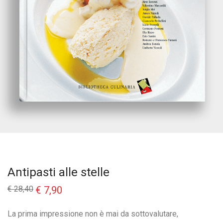
Antipasti alle stelle
Il
Il
€
28,40
€
7,90
prezzo
prezzo
originale
attuale
era:
è:
La prima impressione non è mai da sottovalutare,
€ 28,40.
€ 7,90.