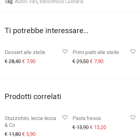
Tag:
Autori Vari
,
Bibliotheca Culinaria
Ti potrebbe interessare…
Dessert alle stelle
Primi piatti alle stelle
Il prezzo originale era: € 28,40.
Il prezzo attuale è: € 7,90.
Il prezzo originale era:
Il prezzo attuale 
€
28,40
€
7,90
€
29,50
€
7,90
Prodotti correlati
Stuzzichini, lecca-lecca
Pasta fresca
& Co
Il prezzo originale era:
Il prezzo attual
€
13,90
€
13,20
Il prezzo originale era: € 11,80.
Il prezzo attuale è: € 5,90.
€
11,80
€
5,90