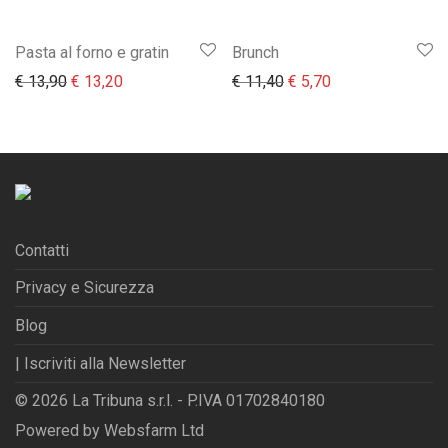
Pasta al forno e gratin
Brunch
Il prezzo originale era: € 13,90.
Il prezzo attuale è: € 13,20.
Il prezzo originale era:
Il prezzo attuale 
€
13,90
€
13,20
€
11,40
€
5,70
Contatti
Privacy e Sicurezza
Blog
| Iscriviti alla Newsletter
© 2026 La Tribuna s.r.l. - P.IVA 01702840180
Powered by
Websfarm Ltd