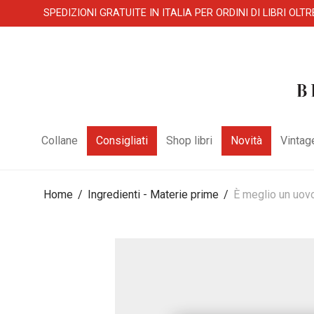
SPEDIZIONI GRATUITE IN ITALIA PER ORDINI DI LIBRI OLTR
Collane
Consigliati
Shop libri
Novità
Vintag
Home
/
Ingredienti - Materie prime
/
È meglio un uov