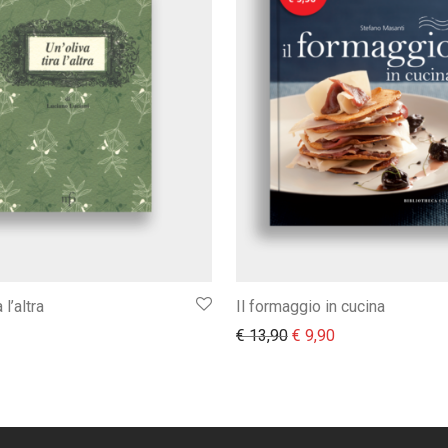
 l’altra
Il formaggio in cucina
Il prezzo originale era:
Il prezzo attuale
€
13,90
€
9,90