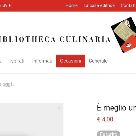
E 39 €
Home
La casa editrice
Contatt
e
Ispirati
InFormati
Occasioni
Generale
o oggi…
È meglio u
€
4,00
Esaurito