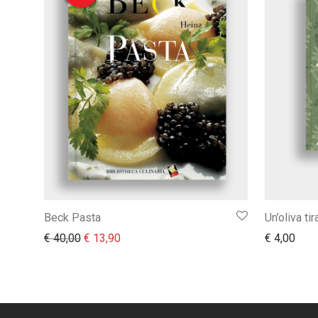
Beck Pasta
Un’oliva tira
Il prezzo originale era: € 40,00.
Il prezzo attuale è: € 13,90.
€
40,00
€
13,90
€
4,00