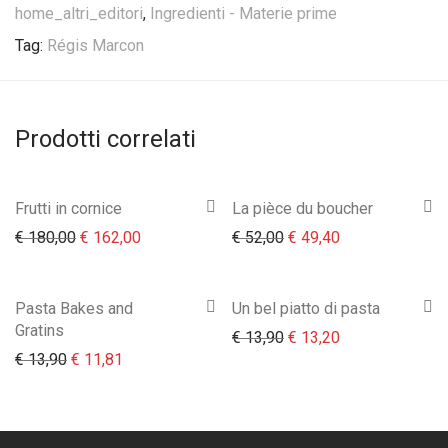
home_altri_editori
,
Ingredienti - Materie prime
Tag:
Régis Marcon
Prodotti correlati
Frutti in cornice
La pièce du boucher
Il prezzo originale era: € 180,00.
Il prezzo attuale è: € 162,00.
Il prezzo originale era:
Il prezzo attual
€
180,00
€
162,00
€
52,00
€
49,40
Pasta Bakes and
Un bel piatto di pasta
Gratins
Il prezzo originale era:
Il prezzo attual
€
13,90
€
13,20
Il prezzo originale era: € 13,90.
Il prezzo attuale è: € 11,81.
€
13,90
€
11,81