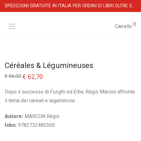
SPEDIZIONI GRATUITE IN ITALIA PER ORDINI DI LIBRI OLTRE 39 €
0
Carrello
Céréales & Légumineuses
Il
Il
€
66,00
€
62,70
prezzo
prezzo
originale
attuale
era:
è:
Dopo il successo di
Funghi
ed
Erbe
, Régis Marcon affronta
€ 66,00.
€ 62,70.
il tema dei cereali e leguminose.
Autore:
MARCON Régis
Isbn:
9782732485300