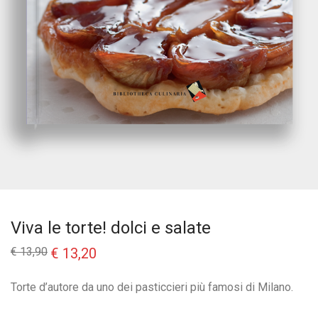
Viva le torte! dolci e salate
Il
Il
€
13,90
€
13,20
prezzo
prezzo
originale
attuale
era:
è:
Torte d’autore da uno dei pasticcieri più famosi di Milano.
€ 13,90.
€ 13,20.