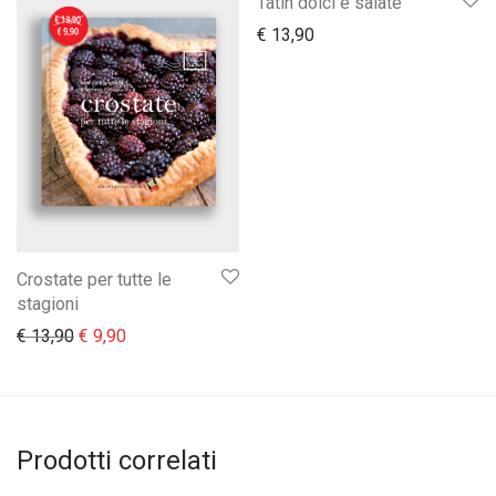
Tatin dolci e salate
€
13,90
Crostate per tutte le
stagioni
Il prezzo originale era: € 13,90.
Il prezzo attuale è: € 9,90.
€
13,90
€
9,90
Prodotti correlati