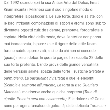
Dal 1992 quando aprì la sua Antica Arte del Dolce, Ernst
Knam incanta i Milanesi con il suo singolare modo di
interpretare la pasticceria. Le sue torte, dolci e salate, con
le loro intriganti combinazioni di sapori e aromi, sono subito
diventate oggetti cult: desiderate, prenotate, fotografate e
copiate. Nella città della moda, dove l’estetica non passa
mai inosservata, la purezza e il rigore dello stile Knam
furono subito apprezzati, anche da chi non si concede
(quasi) mai un dolce. In queste pagine ha raccolto 28 delle
sue torte preferite. Dando prova della grande versatilità
delle versioni salate, spazia dalle torte rustiche (
Patate e
parmigiano, La pasqualina rivisitata
) a quelle eleganti
(
Scarola e salmone affumicato, La torta di riso Gualtiero
Marchesi
), ma riserva anche qualche sorpresa (
Tatin di
cipolle, Polenta nera con calamaretti)
. E le dolcezze? Ce ne
sono per ogni sfumatura di golosità, dalla delicata
Torta con