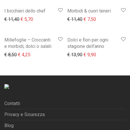
I bicchieri dello chef
Morbidi & cuori teneri
Il prezzo originale era: € 11,40.
Il prezzo attuale è: € 5,70.
Il prezzo originale era:
Il prezzo attuale 
€
11,40
€
5,70
€
11,40
€
7,50
Millefoglie – Croccanti
Dolci e fiori per ogni
e morbidi, dolci o salati
stagione dell’anno
Il prezzo originale era: € 8,50.
Il prezzo attuale è: € 4,25.
Il prezzo originale era:
Il prezzo attuale 
€
8,50
€
4,25
€
13,90
€
9,90
Contatti
Privacy e Sicurezza
Blog