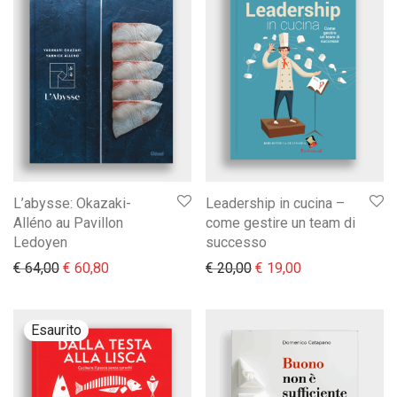
L’abysse: Okazaki-
Leadership in cucina –
Alléno au Pavillon
come gestire un team di
Ledoyen
successo
Il prezzo originale era: € 64,00.
Il prezzo attuale è: € 60,80.
Il prezzo originale era:
Il prezzo attual
€
64,00
€
60,80
€
20,00
€
19,00