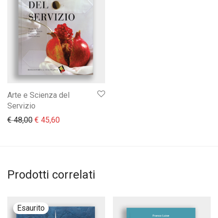
Arte e Scienza del
Servizio
Il prezzo originale era: € 48,00.
Il prezzo attuale è: € 45,60.
€
48,00
€
45,60
Prodotti correlati