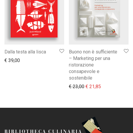
Dalla testa alla lisca
Buono non è sufficiente
– Marketing per una
€
39,00
ristorazione
consapevole e
sostenibile
Il prezzo originale era:
Il prezzo attual
€
23,00
€
21,85