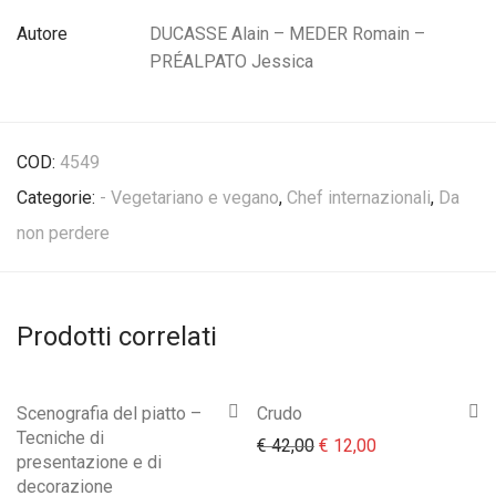
Autore
DUCASSE Alain – MEDER Romain –
PRÉALPATO Jessica
COD:
4549
Categorie:
- Vegetariano e vegano
,
Chef internazionali
,
Da
non perdere
Prodotti correlati
Scenografia del piatto –
Crudo
Tecniche di
Il prezzo originale era:
Il prezzo attual
€
42,00
€
12,00
presentazione e di
decorazione