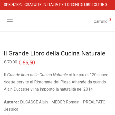
SPEDIZIONI GRATUITE IN ITALIA PER ORDINI DI LIBRI OLTRE 39 €
0
Carrello
Il Grande Libro della Cucina Naturale
Il
Il
€
70,00
€
66,50
prezzo
prezzo
originale
attuale
era:
è:
Il
Grande libro della Cucina Naturale
offre più di 120 nuove
€ 70,00.
€ 66,50.
ricette servite al Ristorante del Plaza Athénée da quando
Alain Ducasse vi ha imposto la naturalità nel 2014.
Autore:
DUCASSE Alain - MEDER Romain - PRÉALPATO
Jessica