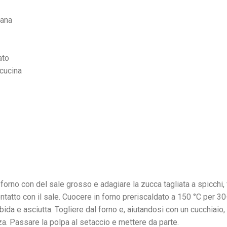
vana
ato
cucina
forno con del sale grosso e adagiare la zucca tagliata a spicchi
ntatto con il sale. Cuocere in forno preriscaldato a 150 °C per 30
bida e asciutta. Togliere dal forno e, aiutandosi con un cucchiaio,
za. Passare la polpa al setaccio e mettere da parte.