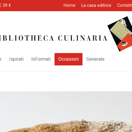
E 39 €
Home
La casa editrice
Contatt
e
Ispirati
InFormati
Occasioni
Generale