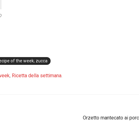
e era: € 13,90.
tuale è: € 6,90.
recipe of the week; zucca
 week
,
Ricetta della settimana
.
Orzetto mantecato ai porci