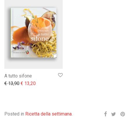
A tutto sifone
Il prezzo originale era: € 13,90.
Il prezzo attuale è: € 13,20.
€
13,90
€
13,20
Posted in
Ricetta della settimana
.