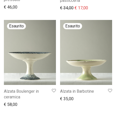
pasticceria
€
46,00
Il prezzo originale era:
Il prezzo attual
€
34,00
€
17,00
Alzata Boulenger in
Alzata in Barbotine
ceramica
€
35,00
€
58,00