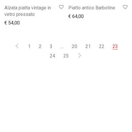
Alzata piatta vintage in
Piatto antico Barbotine
vetro pressato
€
64,00
€
54,00
1
2
3
…
20
21
22
23
24
25