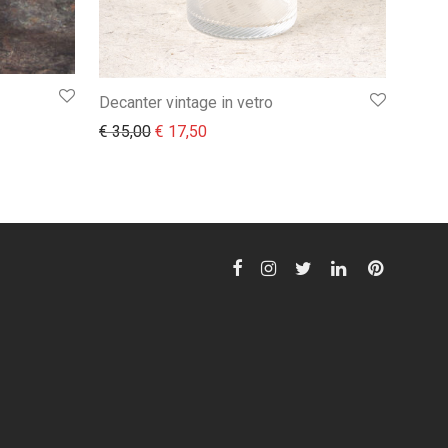
Decanter vintage in vetro
Il prezzo originale era: € 35,00.
Il prezzo attuale è: € 17,50.
€
35,00
€
17,50