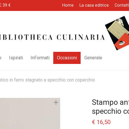
E 39 €
Home
La casa editrice
Contatt
e
Ispirati
InFormati
Occasioni
Generale
tico in ferro stagnato a specchio con coperchio
Stampo anti
specchio c
€
16,50