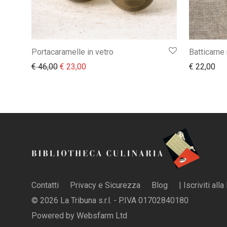
Portacaramelle in vetro
Batticarne
Il prezzo originale era: € 46,00.
Il prezzo attuale è: € 23,00.
€
46,00
€
23,00
€
22,00
Contatti
Privacy e Sicurezza
Blog
| Iscriviti all
© 2026 La Tribuna s.r.l. - P.IVA 01702840180
Powered by
Websfarm Ltd