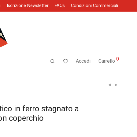
i
Iscrizione Newsletter
FAQs
Condizioni Commerciali
0
Accedi
Carrello
co in ferro stagnato a
on coperchio