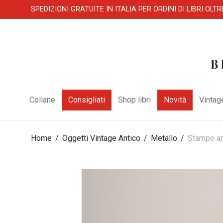
SPEDIZIONI GRATUITE IN ITALIA PER ORDINI DI LIBRI OLTR
Collane
Consigliati
Shop libri
Novità
Vintag
Home
/
Oggetti Vintage Antico
/
Metallo
/
Stampo an