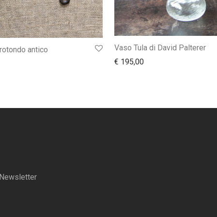
Vaso Tula di David Palterer
 rotondo antico
€
195,00
a Newsletter