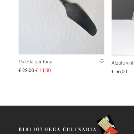
Paletta per torta
Alzata vin
Il prezzo originale era: € 22,00.
Il prezzo attuale è: € 11,00.
€
22,00
€
11,00
€
56,00