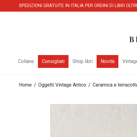
SPEDIZIONI GRATUITE IN ITALIA PER ORDINI DI LIBRI OLTR
Collane
Consigliati
Shop libri
Novità
Vintag
Home
/
Oggetti Vintage Antico
/
Ceramica e terracott