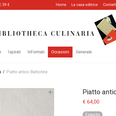
E 39 €
Home
La casa editrice
Contatt
e
Ispirati
InFormati
Occasioni
Generale
a
/
Piatto antico Barbotine
Piatto anti
€
64,00
Esaurito