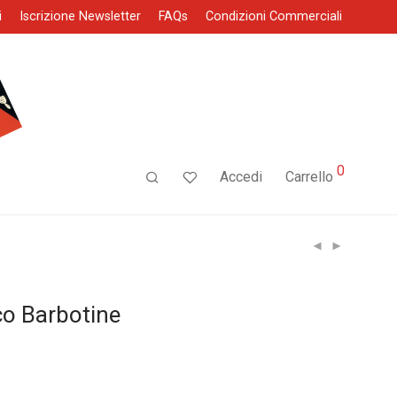
i
Iscrizione Newsletter
FAQs
Condizioni Commerciali
0
Accedi
Carrello
co Barbotine