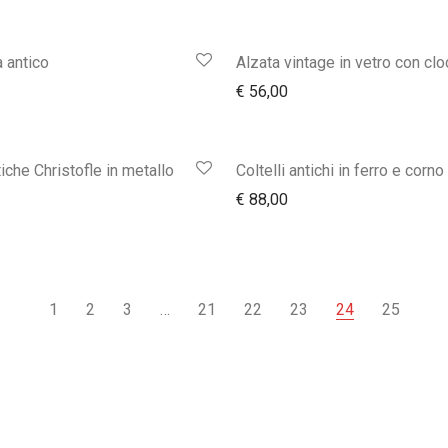
 antico
Alzata vintage in vetro con cl
€
56,00
iche Christofle in metallo
Coltelli antichi in ferro e corno
€
88,00
1
2
3
…
21
22
23
24
25