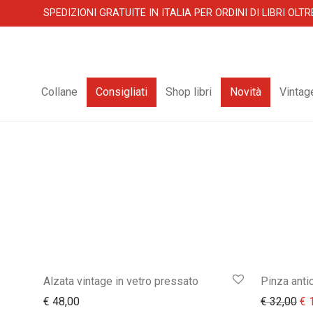
SPEDIZIONI GRATUITE IN ITALIA PER ORDINI DI LIBRI OLTR
Collane
Consigliati
Shop libri
Novità
Vintag
Alzata vintage in vetro pressato
Pinza anti
Il 
€
48,00
€
32,00
€
1