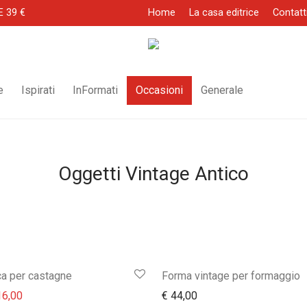
E 39 €
Home
La casa editrice
Contatt
e
Ispirati
InFormati
Occasioni
Generale
Oggetti Vintage Antico
ca per castagne
Forma vintage per formaggio
prezzo originale era: € 32,00.
Il prezzo attuale è: € 16,00.
6,00
€
44,00