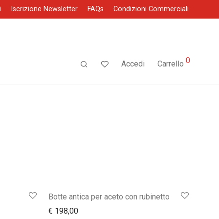
i
Iscrizione Newsletter
FAQs
Condizioni Commerciali
0
Accedi
Carrello
Botte antica per aceto con rubinetto
€
198,00