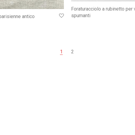
Foraturacciolo a rubinetto per 
spumanti
parisienne antico
1
2