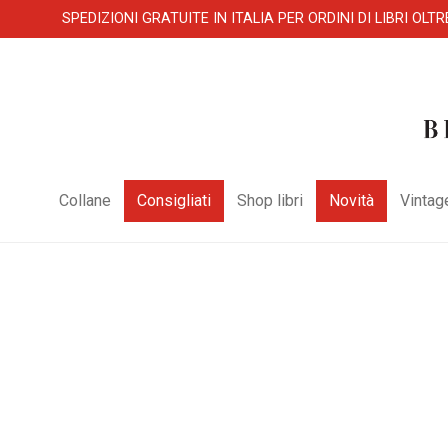
SPEDIZIONI GRATUITE IN ITALIA PER ORDINI DI LIBRI OLTR
Collane
Consigliati
Shop libri
Novità
Vintag