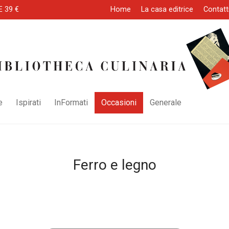
E 39 €
Home
La casa editrice
Contatt
e
Ispirati
InFormati
Occasioni
Generale
Ferro e legno