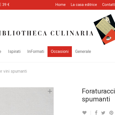
E 39 €
Home
La casa editrice
Contatt
e
Ispirati
InFormati
Occasioni
Generale
er vini spumanti
Foraturacci
spumanti