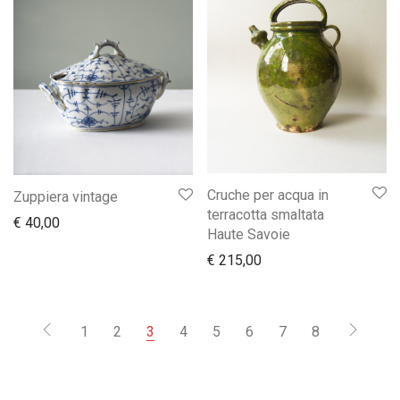
Cruche per acqua in
Zuppiera vintage
terracotta smaltata
€
40,00
Haute Savoie
€
215,00
1
2
3
4
5
6
7
8