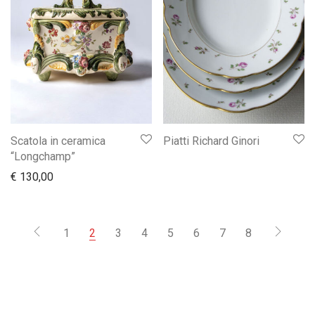
Scatola in ceramica
Piatti Richard Ginori
“Longchamp”
€
130,00
1
2
3
4
5
6
7
8