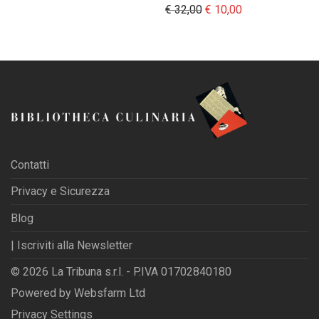
Il prezzo originale era:
Il prezzo attual
€
32,00
€
10,00
Contatti
Privacy e Sicurezza
Blog
| Iscriviti alla Newsletter
© 2026 La Tribuna s.r.l. - P.IVA 01702840180
Powered by
Websfarm Ltd
Privacy Settings