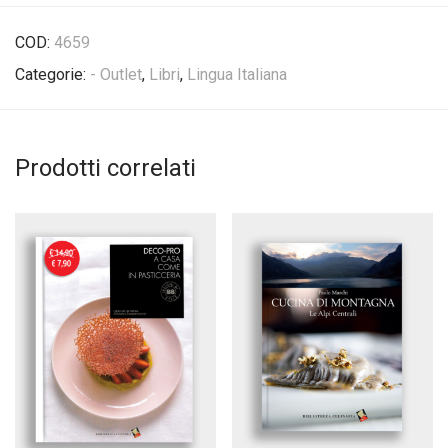
COD:
4659
Categorie:
- Outlet
,
Libri
,
Lingua Italiana
Prodotti correlati