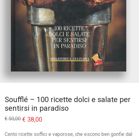
Soufflé – 100 ricette dolci e salate per
sentirsi in paradiso
Il
Il
€
50,00
€
38,00
prezzo
prezzo
originale
attuale
era:
è:
Cento ricette soffici e vaporose, che escono ben gonfie dal
€ 50,00.
€ 38,00.