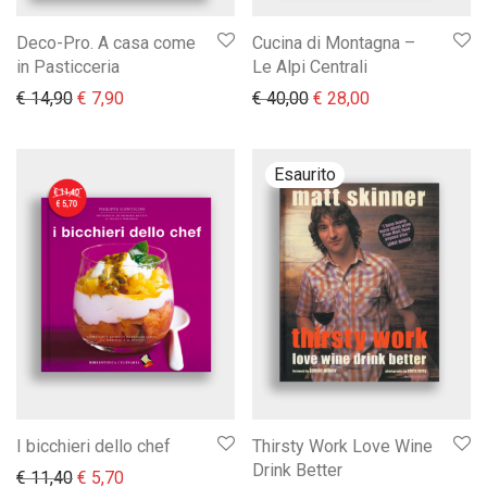
Deco-Pro. A casa come
Cucina di Montagna –
in Pasticceria
Le Alpi Centrali
Il prezzo originale era: € 14,90.
Il prezzo attuale è: € 7,90.
Il prezzo originale era:
Il prezzo attual
€
14,90
€
7,90
€
40,00
€
28,00
I bicchieri dello chef
Thirsty Work Love Wine
Drink Better
Il prezzo originale era: € 11,40.
Il prezzo attuale è: € 5,70.
€
11,40
€
5,70