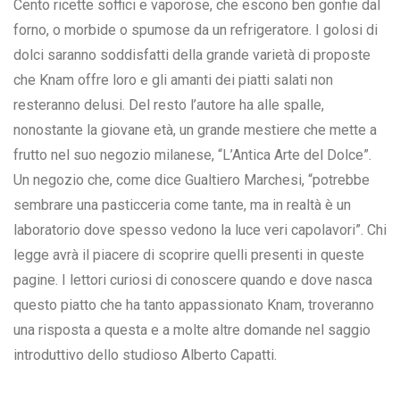
Cento ricette soffici e vaporose, che escono ben gonfie dal
forno, o morbide o spumose da un refrigeratore. I golosi di
dolci saranno soddisfatti della grande varietà di proposte
che Knam offre loro e gli amanti dei piatti salati non
resteranno delusi. Del resto l’autore ha alle spalle,
nonostante la giovane età, un grande mestiere che mette a
frutto nel suo negozio milanese, “L’Antica Arte del Dolce”.
Un negozio che, come dice Gualtiero Marchesi, “potrebbe
sembrare una pasticceria come tante, ma in realtà è un
laboratorio dove spesso vedono la luce veri capolavori”. Chi
legge avrà il piacere di scoprire quelli presenti in queste
pagine. I lettori curiosi di conoscere quando e dove nasca
questo piatto che ha tanto appassionato Knam, troveranno
una risposta a questa e a molte altre domande nel saggio
introduttivo dello studioso Alberto Capatti.