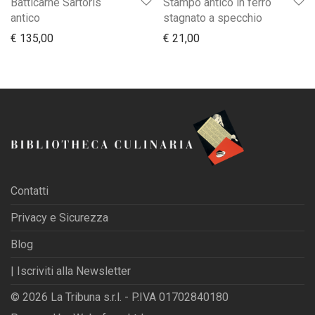
Batticarne Sartoris
Stampo antico in ferro
antico
stagnato a specchio
€
135,00
€
21,00
Contatti
Privacy e Sicurezza
Blog
| Iscriviti alla Newsletter
© 2026 La Tribuna s.r.l. - P.IVA 01702840180