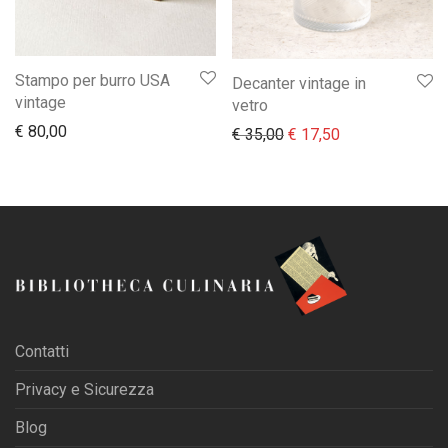
Stampo per burro USA
Decanter vintage in
vintage
vetro
€
80,00
Il prezzo originale era:
Il prezzo attual
€
35,00
€
17,50
Contatti
Privacy e Sicurezza
Blog