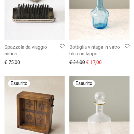
Spazzola da viaggio
Bottiglia vintage in vetro
antica
blu con tappo
Il prezzo originale era:
Il prezzo attual
€
75,00
€
34,00
€
17,00