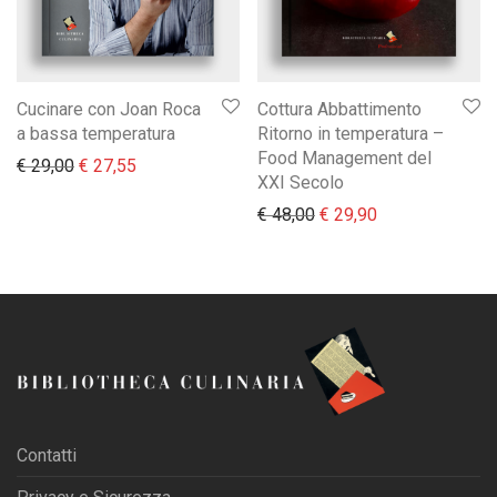
Cucinare con Joan Roca
Cottura Abbattimento
a bassa temperatura
Ritorno in temperatura –
Food Management del
Il prezzo originale era: € 29,00.
Il prezzo attuale è: € 27,55.
€
29,00
€
27,55
XXI Secolo
Il prezzo originale era:
Il prezzo attual
€
48,00
€
29,90
Contatti