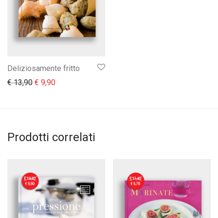
Deliziosamente fritto
Il prezzo originale era: € 13,90.
Il prezzo attuale è: € 9,90.
€
13,90
€
9,90
Prodotti correlati