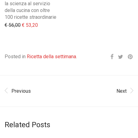
la scienza al servizio
della cucina con oltre
100 ricette straordinarie
Il prezzo originale era: € 56,00.
Il prezzo attuale è: € 53,20.
€
56,00
€
53,20
Posted in
Ricetta della settimana
.
Previous
Next
Related Posts