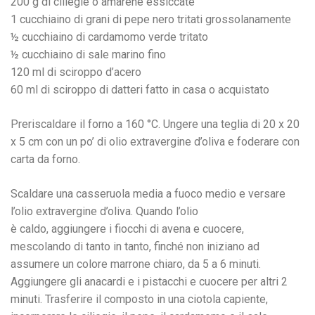
200 g di ciliegie o amarene essiccate
1 cucchiaino di grani di pepe nero tritati grossolanamente
½ cucchiaino di cardamomo verde tritato
½ cucchiaino di sale marino fino
120 ml di sciroppo d’acero
60 ml di sciroppo di datteri fatto in casa o acquistato
Preriscaldare il forno a 160 °C. Ungere una teglia di 20 x 20
x 5 cm con un po’ di olio extravergine d’oliva e foderare con
carta da forno.
Scaldare una casseruola media a fuoco medio e versare
l’olio extravergine d’oliva. Quando l’olio
è caldo, aggiungere i fiocchi di avena e cuocere,
mescolando di tanto in tanto, finché non iniziano ad
assumere un colore marrone chiaro, da 5 a 6 minuti.
Aggiungere gli anacardi e i pistacchi e cuocere per altri 2
minuti. Trasferire il composto in una ciotola capiente,