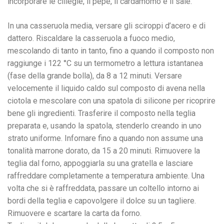
incorporare le ciliegie, il pepe, il cardamomo e il sale.
In una casseruola media, versare gli sciroppi d’acero e di
dattero. Riscaldare la casseruola a fuoco medio,
mescolando di tanto in tanto, fino a quando il composto non
raggiunge i 122 °C su un termometro a lettura istantanea
(fase della grande bolla), da 8 a 12 minuti. Versare
velocemente il liquido caldo sul composto di avena nella
ciotola e mescolare con una spatola di silicone per ricoprire
bene gli ingredienti. Trasferire il composto nella teglia
preparata e, usando la spatola, stenderlo creando in uno
strato uniforme. Infornare fino a quando non assume una
tonalità marrone dorato, da 15 a 20 minuti. Rimuovere la
teglia dal forno, appoggiarla su una gratella e lasciare
raffreddare completamente a temperatura ambiente. Una
volta che si è raffreddata, passare un coltello intorno ai
bordi della teglia e capovolgere il dolce su un tagliere.
Rimuovere e scartare la carta da forno.