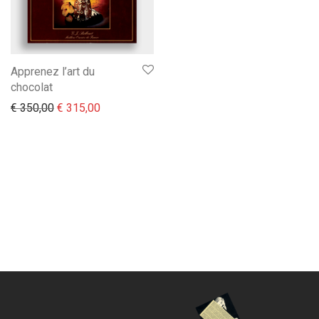
Apprenez l’art du
chocolat
Il prezzo originale era: € 350,00.
Il prezzo attuale è: € 315,00.
€
350,00
€
315,00