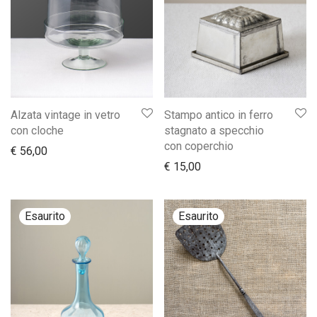
Alzata vintage in vetro
Stampo antico in ferro
con cloche
stagnato a specchio
con coperchio
€
56,00
€
15,00