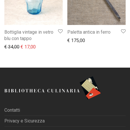
Bottiglia vintage in vetro
Paletta antica in ferro
blu con tappo
€
175,00
Il prezzo originale era: € 34,00.
Il prezzo attuale è: € 17,00.
€
34,00
€
17,00
Contatti
Privacy e Sicurezza