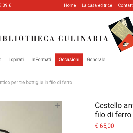
E 39 €
Home
La casa editrice
Contatt
e
Ispirati
InFormati
Occasioni
Generale
tico per tre bottiglie in filo di ferro
Cestello ant
filo di ferro
€
65,00