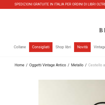
SPEDIZIONI GRATUITE IN ITALIA PER ORDINI DI LIBRI OLTR
Collane
Consigliati
Shop libri
Novità
Vintag
Home
/
Oggetti Vintage Antico
/
Metallo
/
Cestello an