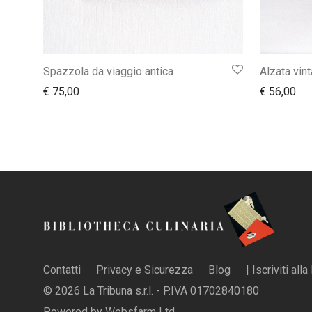
Spazzola da viaggio antica
Alzata vin
€
75,00
€
56,00
Contatti
Privacy e Sicurezza
Blog
| Iscriviti all
© 2026 La Tribuna s.r.l. - P.IVA 01702840180
Powered by
Websfarm Ltd