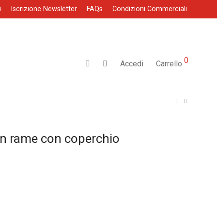
i
Iscrizione Newsletter
FAQs
Condizioni Commerciali
0
Accedi
Carrello
in rame con coperchio