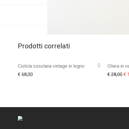
Prodotti correlati
Ciotola ossolana vintage in legno
Oliera in v
Il 
€
68,00
€
28,00
€
1