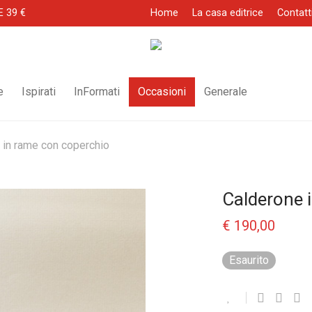
E 39 €
Home
La casa editrice
Contatt
e
Ispirati
InFormati
Occasioni
Generale
 in rame con coperchio
Calderone 
€
190,00
Esaurito