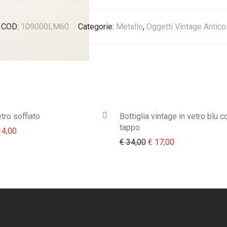
COD:
109000LM60
Categorie:
Metallo
,
Oggetti Vintage Antico
etro soffiato
Bottiglia vintage in vetro blu c
tappo
prezzo originale era: € 28,00.
Il prezzo attuale è: € 14,00.
4,00
Il prezzo originale era:
Il prezzo attual
€
34,00
€
17,00