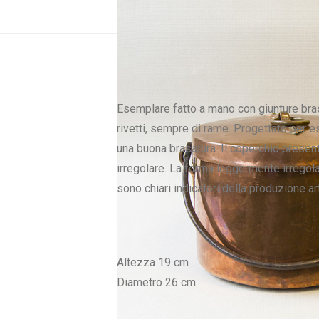
Esemplare fatto a mano con giunture brasa
rivetti, sempre di rame. Progettato per 
una buona brasatura. Il coperchio presenta
irregolare. La forma leggermente irregol
sono chiari indicatori della produzione a
Altezza 19 cm
Diametro 26 cm