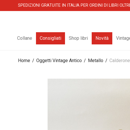
SPEDIZIONI GRATUITE IN ITALIA PER ORDINI DI LIBRI OLTR
Collane
Consigliati
Shop libri
Novità
Vintag
Home
/
Oggetti Vintage Antico
/
Metallo
/
Calderone