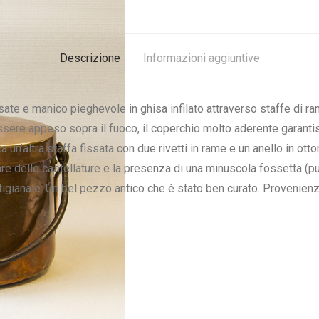
Descrizione
Informazioni aggiuntive
te e manico pieghevole in ghisa infilato attraverso staffe di ram
essere appeso sopra il fuoco, il coperchio molto aderente garanti
 un’altra staffa fissata con due rivetti in rame e un anello in ott
are delle castellature e la presenza di una minuscola fossetta (
rtigianale. Un bel pezzo antico che è stato ben curato. Provenienza