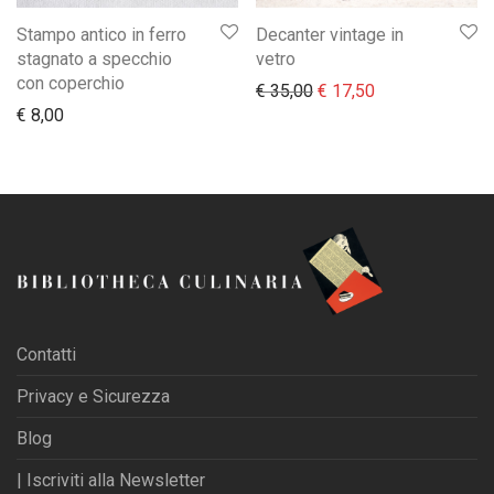
Stampo antico in ferro
Decanter vintage in
stagnato a specchio
vetro
con coperchio
Il prezzo originale era:
Il prezzo attual
€
35,00
€
17,50
€
8,00
Contatti
Privacy e Sicurezza
Blog
| Iscriviti alla Newsletter