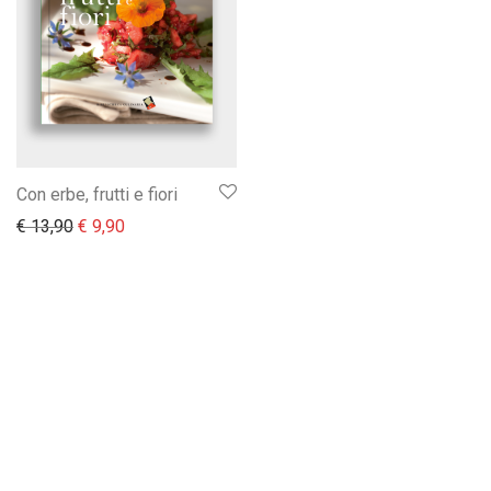
Con erbe, frutti e fiori
Il prezzo originale era: € 13,90.
Il prezzo attuale è: € 9,90.
€
13,90
€
9,90