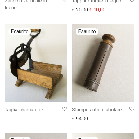
Zangola verticale in
Tappabottiglie in legno
legno
Il prezzo originale era:
Il prezzo attual
€
20,00
€
10,00
Taglia-charcuterie
Stampo antico tubolare
€
94,00