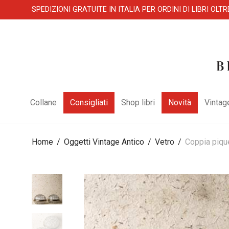
SPEDIZIONI GRATUITE IN ITALIA PER ORDINI DI LIBRI OLTR
Collane
Consigliati
Shop libri
Novità
Vintag
Home
/
Oggetti Vintage Antico
/
Vetro
/
Coppia pique