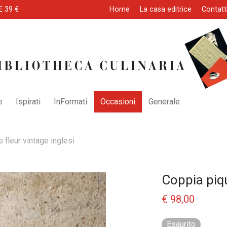
E 39 €
Home
La casa editrice
Contatt
e
Ispirati
InFormati
Occasioni
Generale
 fleur vintage inglesi
Coppia piqu
€
98,00
Esaurito