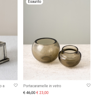
o a
Portacaramelle in vetro
Il prezzo originale era: € 46,00.
Il prezzo attuale è: € 23,00.
€
46,00
€
23,00