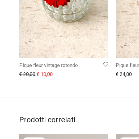
Pique fleur vintage rotondo
Pique fleu
Il prezzo originale era: € 20,00.
Il prezzo attuale è: € 10,00.
€
20,00
€
10,00
€
24,00
Prodotti correlati