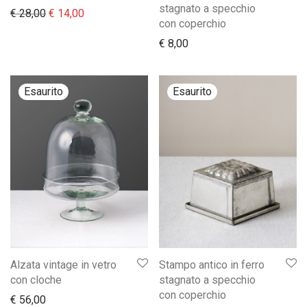
stagnato a specchio
Il prezzo originale era: € 28,00.
Il prezzo attuale è: € 14,00.
€
28,00
€
14,00
con coperchio
€
8,00
Alzata vintage in vetro
Stampo antico in ferro
con cloche
stagnato a specchio
con coperchio
€
56,00