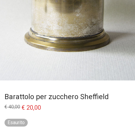
Barattolo per zucchero Sheffield
Il
Il
€
40,00
€
20,00
prezzo
prezzo
originale
attuale
era:
è:
Esaurito
€ 40,00.
€ 20,00.