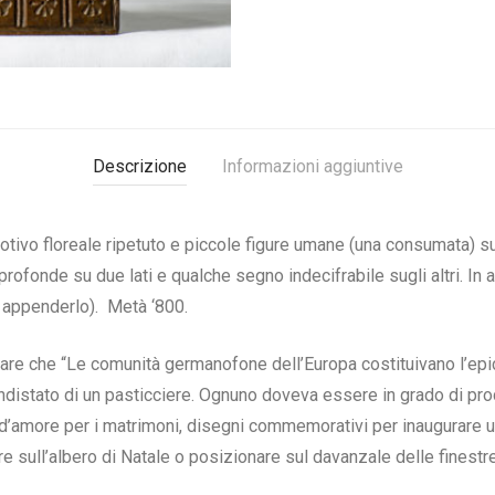
Descrizione
Informazioni aggiuntive
motivo floreale ripetuto e piccole figure umane (una consumata) s
 profonde su due lati e qualche segno indecifrabile sugli altri. In 
er appenderlo). Metà ‘800.
e che “Le comunità germanofone dell’Europa costituivano l’epicen
endistato di un pasticciere. Ognuno doveva essere in grado di pr
d’amore per i matrimoni, disegni commemorativi per inaugurare un
e sull’albero di Natale o posizionare sul davanzale delle finestr