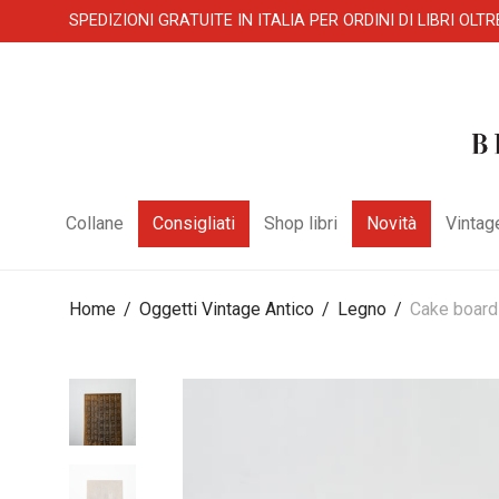
SPEDIZIONI GRATUITE IN ITALIA PER ORDINI DI LIBRI OLTR
Collane
Consigliati
Shop libri
Novità
Vintag
Home
/
Oggetti Vintage Antico
/
Legno
/
Cake board