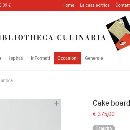
E 39 €
Home
La casa editrice
Contatt
e
Ispirati
InFormati
Occasioni
Generale
 antica
Cake board
€
375,00
Esaurito