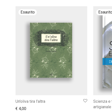
Un’oliva tira l’altra
Scienza e 
artigianal
€
4,00