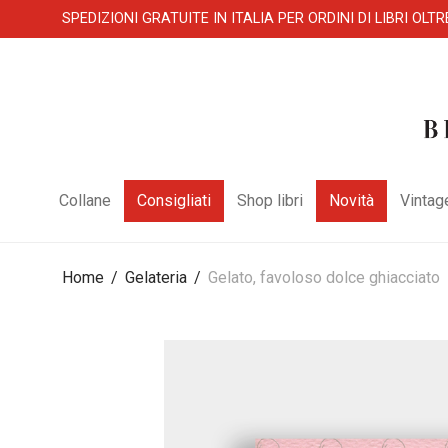
SPEDIZIONI GRATUITE IN ITALIA PER ORDINI DI LIBRI OLTR
Collane
Consigliati
Shop libri
Novità
Vintag
Home
/
Gelateria
/
Gelato, favoloso dolce ghiacciato