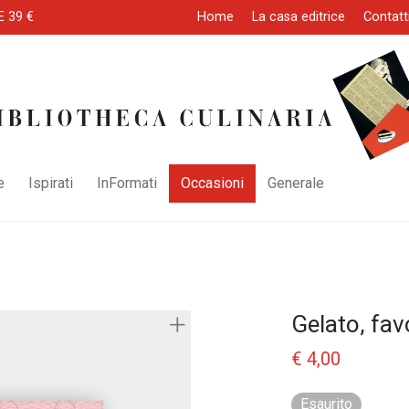
E 39 €
Home
La casa editrice
Contatt
e
Ispirati
InFormati
Occasioni
Generale
Gelato, fav
€
4,00
Esaurito