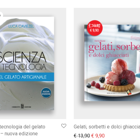
tecnologia del gelato
Gelati, sorbetti e dolci ghiaccia
e – nuova edizione
Il prezzo originale era:
Il prezzo attuale
€
13,90
€
9,90