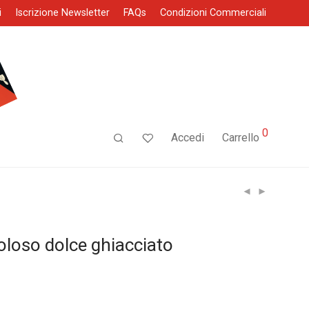
i
Iscrizione Newsletter
FAQs
Condizioni Commerciali
0
Accedi
Carrello
oloso dolce ghiacciato