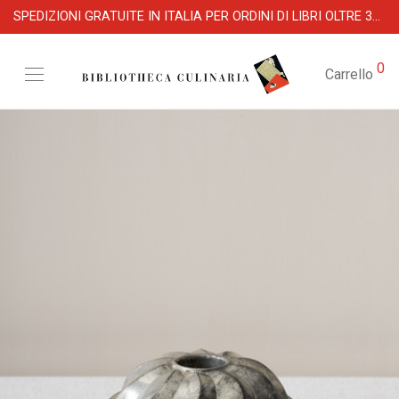
SPEDIZIONI GRATUITE IN ITALIA PER ORDINI DI LIBRI OLTRE 39 €
0
Carrello