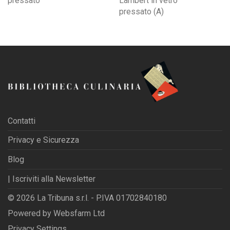
pressato
Lambert in vetro
pressato (A)
Contatti
Privacy e Sicurezza
Blog
| Iscriviti alla Newsletter
© 2026 La Tribuna s.r.l. - P.IVA 01702840180
Powered by
Websfarm Ltd
Privacy Settings