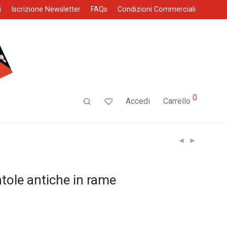
i
Iscrizione Newsletter
FAQs
Condizioni Commerciali
0
Accedi
Carrello
ntole antiche in rame