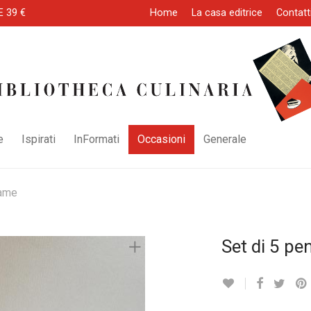
E 39 €
Home
La casa editrice
Contatt
e
Ispirati
InFormati
Occasioni
Generale
rame
Set di 5 pe