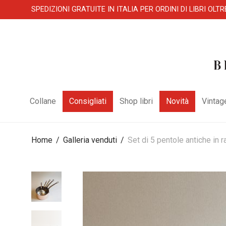
SPEDIZIONI GRATUITE IN ITALIA PER ORDINI DI LIBRI OLTR
Collane
Consigliati
Shop libri
Novità
Vintag
Home
/
Galleria venduti
/
Set di 5 pentole antiche in 