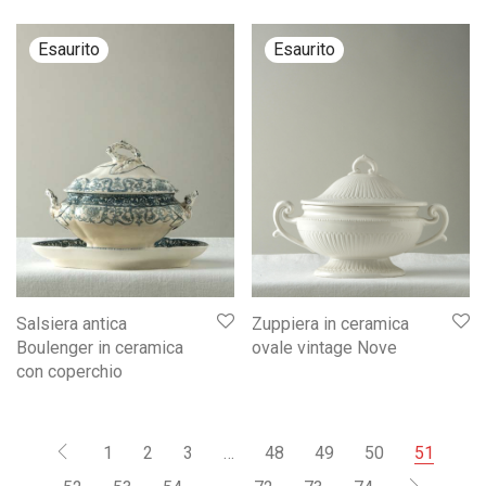
Salsiera antica
Zuppiera in ceramica
Boulenger in ceramica
ovale vintage Nove
con coperchio
1
2
3
…
48
49
50
51