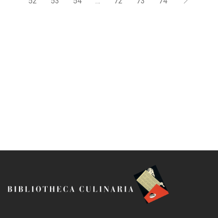
52
53
54
…
72
73
74