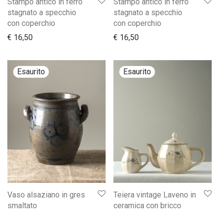
Stampo antico in ferro
Stampo antico in ferro
stagnato a specchio
stagnato a specchio
con coperchio
con coperchio
€
16,50
€
16,50
Vaso alsaziano in gres
Teiera vintage Laveno in
smaltato
ceramica con bricco