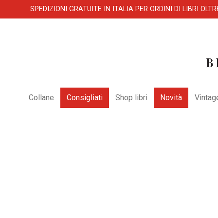
SPEDIZIONI GRATUITE IN ITALIA PER ORDINI DI LIBRI OLTR
Collane
Consigliati
Shop libri
Novità
Vintag