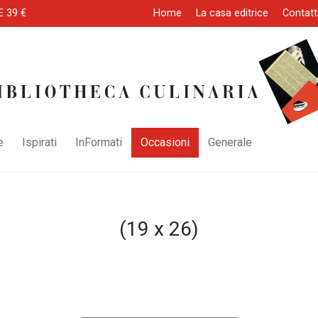
E 39 €
Home
La casa editrice
Contatt
e
Ispirati
InFormati
Occasioni
Generale
(19 x 26)