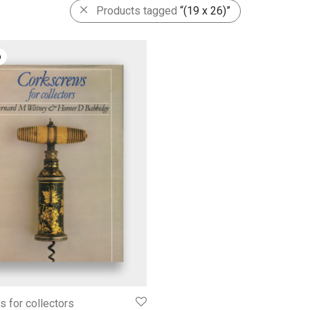
Products tagged
“(19 x 26)”
 for collectors