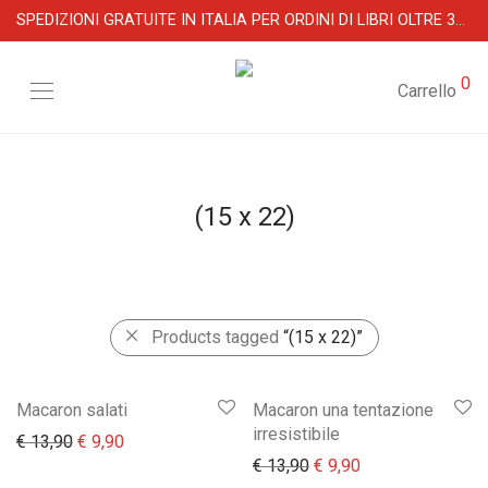
SPEDIZIONI GRATUITE IN ITALIA PER ORDINI DI LIBRI OLTRE 39 €
0
Carrello
(15 x 22)
Products tagged
“(15 x 22)”
Macaron salati
Macaron una tentazione
irresistibile
Il prezzo originale era: € 13,90.
Il prezzo attuale è: € 9,90.
€
13,90
€
9,90
Il prezzo originale era:
Il prezzo attuale 
€
13,90
€
9,90