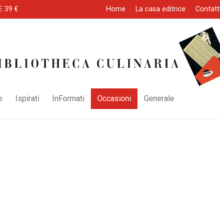
E 39 €
Home
La casa editrice
Contatt
e
Ispirati
InFormati
Occasioni
Generale