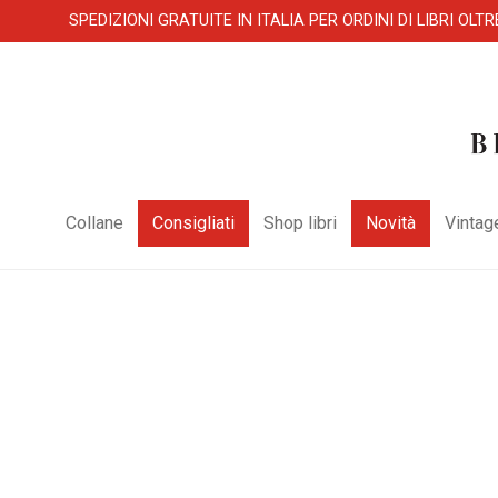
SPEDIZIONI GRATUITE IN ITALIA PER ORDINI DI LIBRI OLTR
Collane
Consigliati
Shop libri
Novità
Vintag