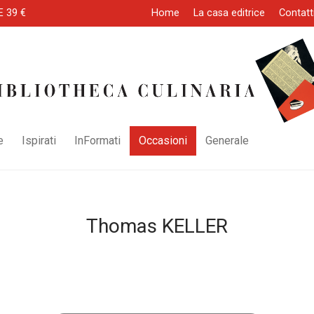
E 39 €
Home
La casa editrice
Contatt
e
Ispirati
InFormati
Occasioni
Generale
Thomas KELLER