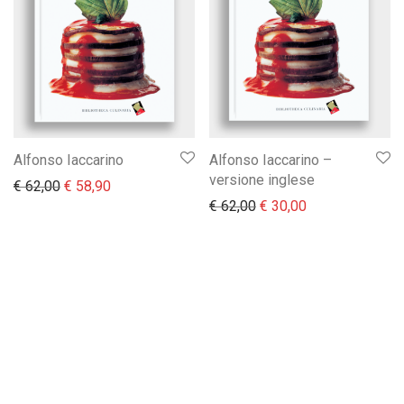
Alfonso Iaccarino
Alfonso Iaccarino –
versione inglese
Il prezzo originale era: € 62,00.
Il prezzo attuale è: € 58,90.
€
62,00
€
58,90
Il prezzo originale era:
Il prezzo attual
€
62,00
€
30,00