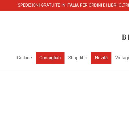
SPEDIZIONI GRATUITE IN ITALIA PER ORDINI DI LIBRI OLTR
Collane
Consigliati
Shop libri
Novità
Vintag