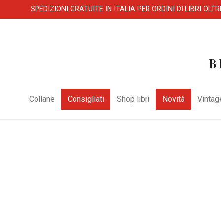
SPEDIZIONI GRATUITE IN ITALIA PER ORDINI DI LIBRI OLTR
Collane
Consigliati
Shop libri
Novità
Vintag