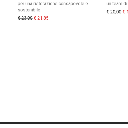
per una ristorazione consapevole e
un team d
sostenibile
Il 
€
20,00
€
1
Il prezzo originale era: € 23,00.
Il prezzo attuale è: € 21,85.
€
23,00
€
21,85