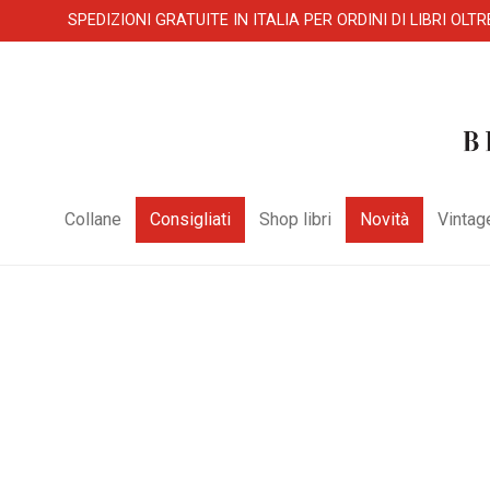
SPEDIZIONI GRATUITE IN ITALIA PER ORDINI DI LIBRI OLTR
Collane
Consigliati
Shop libri
Novità
Vintag