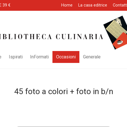
E 39 €
Home
La casa editrice
Contatt
e
Ispirati
InFormati
Occasioni
Generale
45 foto a colori + foto in b/n