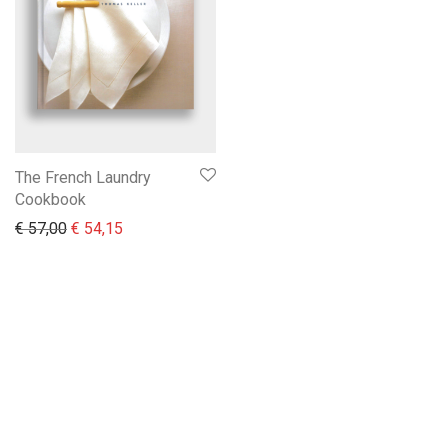
The French Laundry
Cookbook
Il prezzo originale era: € 57,00.
Il prezzo attuale è: € 54,15.
€
57,00
€
54,15