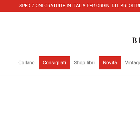
SPEDIZIONI GRATUITE IN ITALIA PER ORDINI DI LIBRI OLTR
Collane
Consigliati
Shop libri
Novità
Vintag