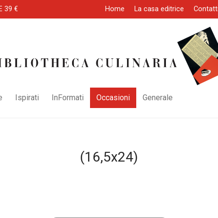
E 39 €
Home
La casa editrice
Contatt
e
Ispirati
InFormati
Occasioni
Generale
(16,5x24)